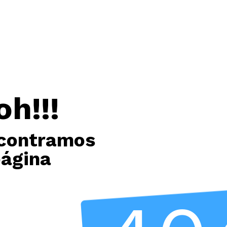
oh!!!
contramos
página