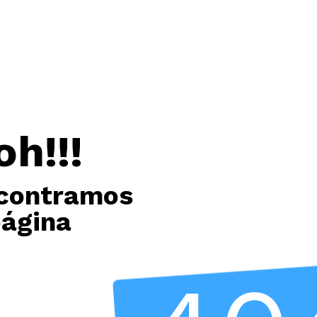
oh!!!
contramos
página